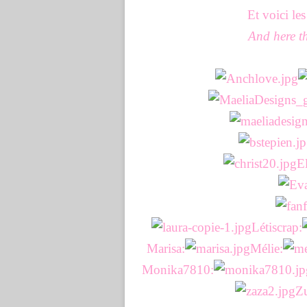
Et voici le
And here t
E
Létiscrap:
Marisa:
Mélie:
Monika7810:
Z