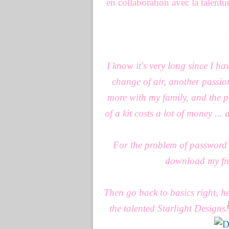
en collaboration avec la talent
I know it's very long since I ha
change of air, another passion 
more with my family, and the pi
of a kit costs a lot of money ... a
For the problem of password 
download my fre
Then go back to basics right, h
the talented Starlight Designs!