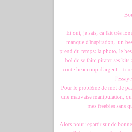
Bon
Et oui, je sais, ça fait très 
manque d'inspiration, un bes
prend du temps: la photo, le beso
bol de se faire pirater ses kit
coute beaucoup d'argent... tous
J'essay
Pour le problème de mot de passe
une mauvaise manipulation, qui
mes freebies sans q
Alors pour repartir sur de bonn