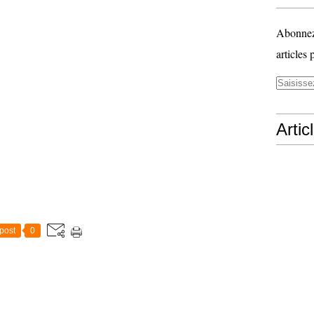
Abonnez-
articles 
Artic
post
0