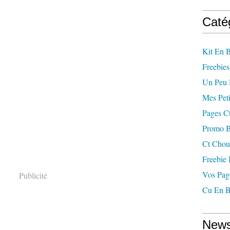
Caté
Kit En 
Freebies
Un Peu 
Mes Peti
Pages C
Promo B
Ct Chou
Freebie
Vos Pag
Publicité
Cu En B
News