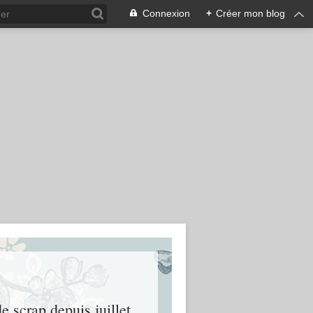
Connexion
+
Créer mon blog
e scrap depuis juillet