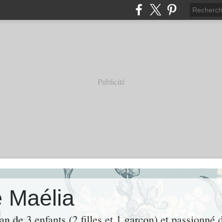
Publicité
e Maélia
n de 3 enfants (2 filles et 1 garçon) et passionné d