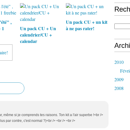
Rech
'été" ,
Un pack CU + un kit
+ 1
Un pack CU + Un
à ne pas rater!
calendrier/CU +
calendar
Arch
aire!
2010
Févri
2009
2008
ur, même si je comprends tes raisons. Ton kit a l'air superbe !<br />
plus par contre, c'est normal ?)<br /> <br /> <br />