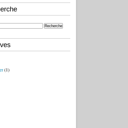
erche
ives
er
(1)