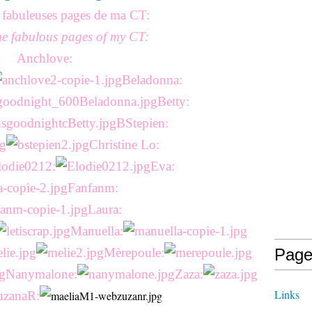
s fabuleuses pages de ma CT:
he fabulous pages of my CT:
Anchlove:
Beladonna:
Betty:
BStepien:
Christine Lo:
lodie0212:
Eva:
Fanfanm:
Laura:
Manuella:
Mèrepoule:
Page
Nanymalone:
Zaza:
Links
uzanaR: