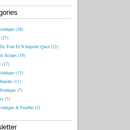
gories
Boutique
(28)
(27)
De Tout Et N'importe Quoi
(22)
ts Scraps
(18)
t
(17)
outique
(15)
binette
(11)
 Boutique
(7)
es
(7)
outique & Freebie
(2)
letter